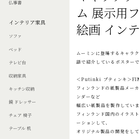
仏事書
ム 展示用
インテリア家具
絵画 イン
ソファ
ベッド
ムーミンに登場するキャラ
語で紹介しているポスター
テレビ台
収納家具
＜Putinki プティンキ＞FI
フィンランドの紙製品メーカ
キッチン収納
ンダーなど
鏡 ドレッサー
幅広い紙製品を製作してい
フィンランド国内のイラス
チェア 椅子
ーションして、
テーブル 机
オリジナル製品の開発をし