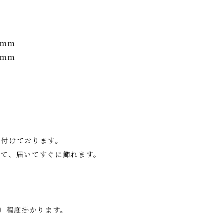
0mm
0mm
を付けております。
して、届いてすぐに飾れます。
日）程度掛かります。