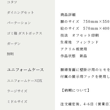
コタツ
ダイニングセット
商品詳細
額のサイズ 750mm×55
パーテーション
絵のサイズ 570mm×40
ゴミ箱 ダストボックス
技法 オフセット印刷
生産地 フィンランド
ガーデン
アクリル板使用
照明
作品状態 新品
ユニフォームケース
額縁背面に壁掛け用のヒモ
付属の展示用フックを使用
ユニフォームケースDX
【納期について】
ラージサイズ
ミドルサイズ
注文確定後、4-6日（営業