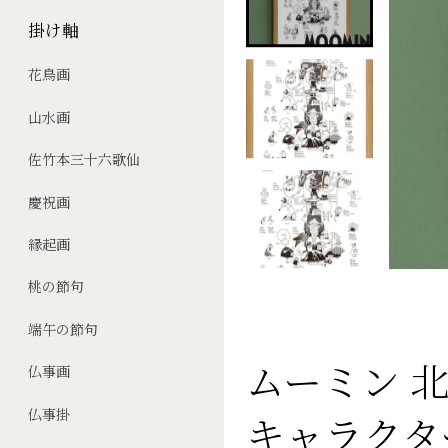
掛け軸
花鳥画
山水画
佐竹本三十六歌仙
慶祝画
縁起画
桃の節句
端午の節句
ムーミン 北
仏事画
仏事掛
キャラクタ