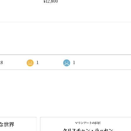
¥12,800
18
1
1