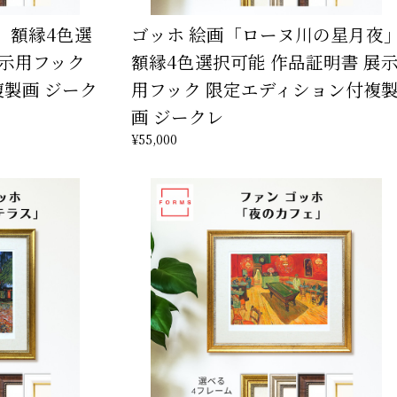
」額縁4色選
ゴッホ 絵画「ローヌ川の星月夜
展示用フック
額縁4色選択可能 作品証明書 展
製画 ジーク
用フック 限定エディション付複
画 ジークレ
¥55,000