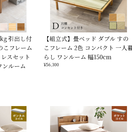
kg 引出し付
【組立式】畳ベッド ダブル すの
のこフレーム
こフレーム 2色 コンパクト 一人
トレスセット
らし ワンルーム 幅150cm
¥56,300
ワンルーム