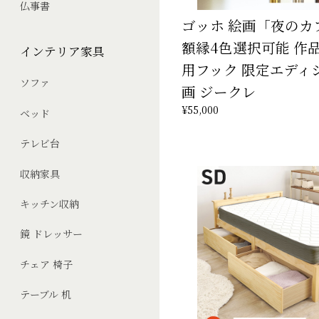
仏事書
ゴッホ 絵画「夜のカ
額縁4色選択可能 作
インテリア家具
用フック 限定エディ
ソファ
画 ジークレ
¥55,000
ベッド
テレビ台
収納家具
キッチン収納
鏡 ドレッサー
チェア 椅子
テーブル 机