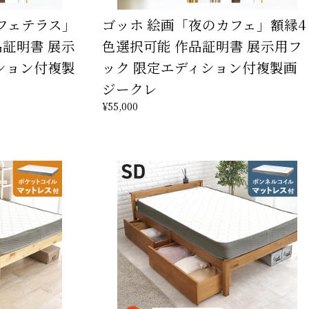
フェテラス」
ゴッホ 絵画「夜のカフェ」額縁4
品証明書 展示
色選択可能 作品証明書 展示用フ
ション付複製
ック 限定エディション付複製画
ジークレ
¥55,000