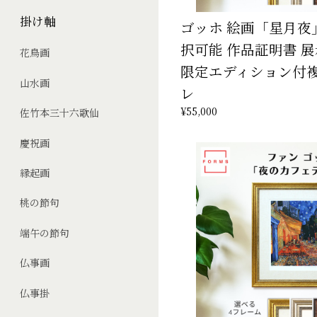
掛け軸
ゴッホ 絵画「星月夜
択可能 作品証明書 
花鳥画
限定エディション付複
山水画
レ
¥55,000
佐竹本三十六歌仙
慶祝画
縁起画
桃の節句
端午の節句
仏事画
仏事掛