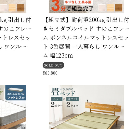
kg 引出し付
【組立式】耐荷重200kg 引出し
すのこフレー
きセミダブルベッド すのこフレ
ットレスセッ
ム ボンネルコイルマットレスセ
し ワンルー
ト 3色展開 一人暮らし ワンルー
ム 幅123cm
SOLD OUT
¥63,800