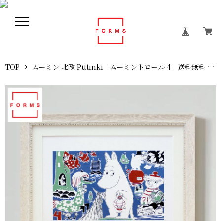
TOP
ムーミン 北欧 Putinki「ムーミントロール 4」送料無料 フレーム選択可能 展示用フック付アートポスター 絵画 インテリア アート