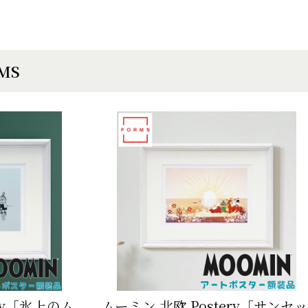
EMS
ery「氷上のム
ムーミン 北欧 Postery「サンセッ