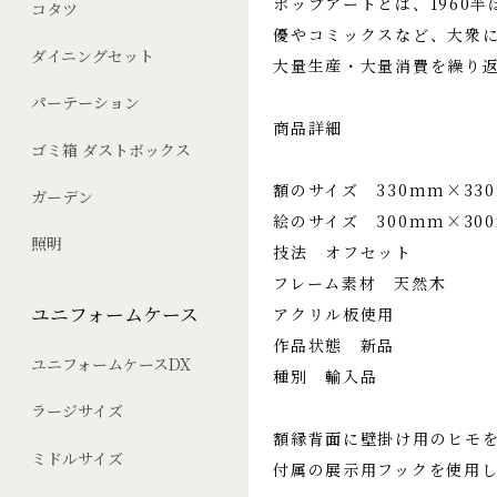
ポップアートとは、1960半
コタツ
優やコミックスなど、大衆
ダイニングセット
大量生産・大量消費を繰り
パーテーション
商品詳細
ゴミ箱 ダストボックス
額のサイズ 330mm×33
ガーデン
絵のサイズ 300mm×30
照明
技法 オフセット
フレーム素材 天然木
ユニフォームケース
アクリル板使用
作品状態 新品
ユニフォームケースDX
種別 輸入品
ラージサイズ
額縁背面に壁掛け用のヒモ
ミドルサイズ
付属の展示用フックを使用