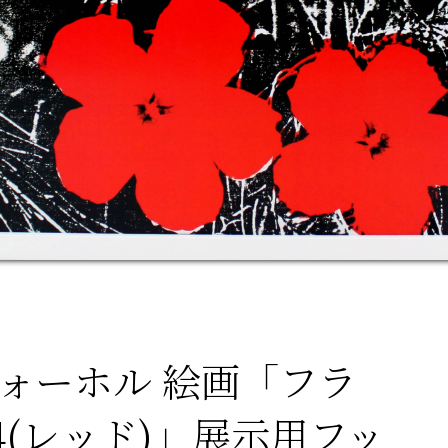
ウォーホル 絵画「フラ
64(レッド)」展示用フッ