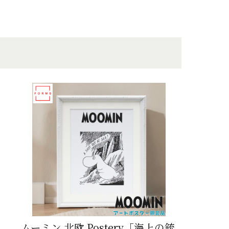
ムーミン 北欧 Postery「海上の銃