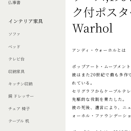
仏事書
ク付ポスター
インテリア家具
Warhol
ソファ
ベッド
アンディ・ウォーホルとは
テレビ台
ポップアート・ムーブメン
収納家具
彼はまた20世紀で最も多作
れている。
キッチン収納
セリグラフからケーブルテ
鏡 ドレッサー
先駆的な役割を果たした。
彼の死後、遺言により、ニ
チェア 椅子
ォーホル・ファウンデーシ
テーブル 机