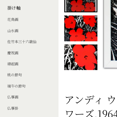
掛け軸
花鳥画
山水画
佐竹本三十六歌仙
慶祝画
縁起画
桃の節句
端午の節句
アンディ 
仏事画
仏事掛
ワーズ,19