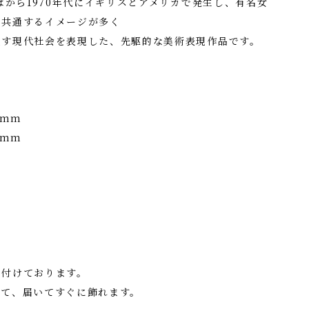
ばから1970年代にイギリスとアメリカで発生し、有名女
に共通するイメージが多く
返す現代社会を表現した、先駆的な美術表現作品です。
0mm
0mm
を付けております。
して、届いてすぐに飾れます。