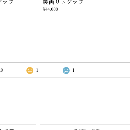
グラフ
製画リトグラフ
¥44,000
18
1
1