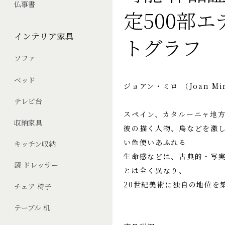
仏事書
定500部
インテリア家具
トグラフ
ソファ
ベッド
ジョアン・ミロ （Joan Mi
テレビ台
スペイン、カタルーニャ地
収納家具
彼の描く人物、鳥などを激
い色使いあふれる
キッチン収納
生命感などは、古典的・写
鏡 ドレッサー
とは全く異なり、
20世紀美術に独自の地位を
チェア 椅子
テーブル 机