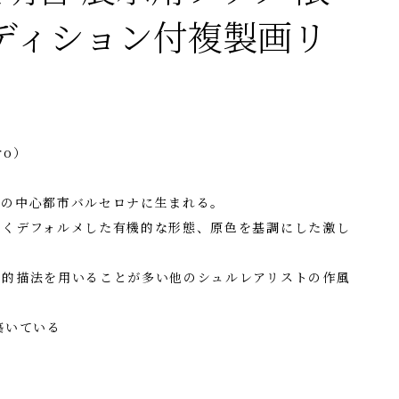
エディション付複製画リ
ro）
方の中心都市バルセロナに生まれる。
しくデフォルメした有機的な形態、原色を基調にした激し
実的描法を用いることが多い他のシュルレアリストの作風
築いている