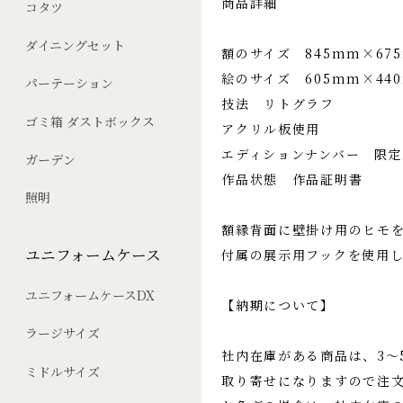
商品詳細
コタツ
ダイニングセット
額のサイズ 845mm×67
絵のサイズ 605mm×44
パーテーション
技法 リトグラフ
ゴミ箱 ダストボックス
アクリル板使用
エディションナンバー 限定
ガーデン
作品状態 作品証明書
照明
額縁背面に壁掛け用のヒモ
ユニフォームケース
付属の展示用フックを使用
ユニフォームケースDX
【納期について】
ラージサイズ
社内在庫がある商品は、3〜
ミドルサイズ
取り寄せになりますので注文