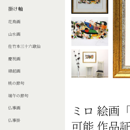
掛け軸
花鳥画
山水画
佐竹本三十六歌仙
慶祝画
縁起画
桃の節句
端午の節句
ミロ 絵画
仏事画
仏事掛
可能 作品