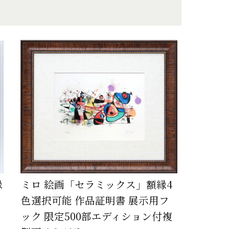
縁
ミロ 絵画「セラミックス」額縁4
フ
色選択可能 作品証明書 展示用フ
ック 限定500部エディション付複