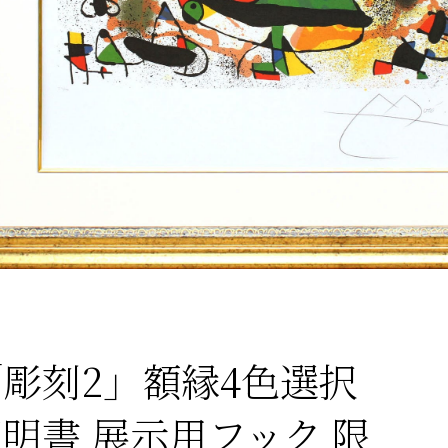
「彫刻2」額縁4色選択
証明書 展示用フック 限