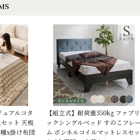
EMS
ジュアルコタ
【組立式】耐荷重350kg ファブリ
点セット 天板
ックシングルベッド すのこフレ
2種x掛け布団
ム ボンネルコイルマットレスセ