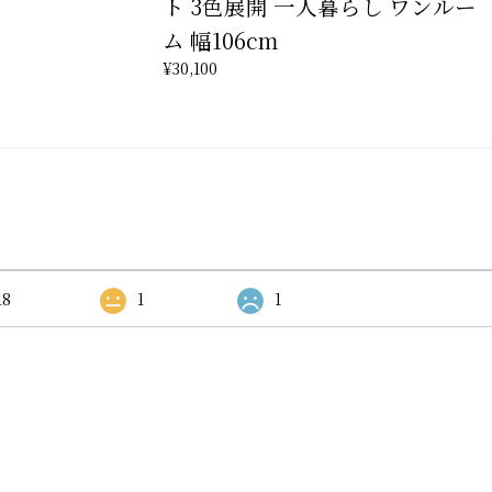
ト 3色展開 一人暮らし ワンルー
ム 幅106cm
¥30,100
18
1
1