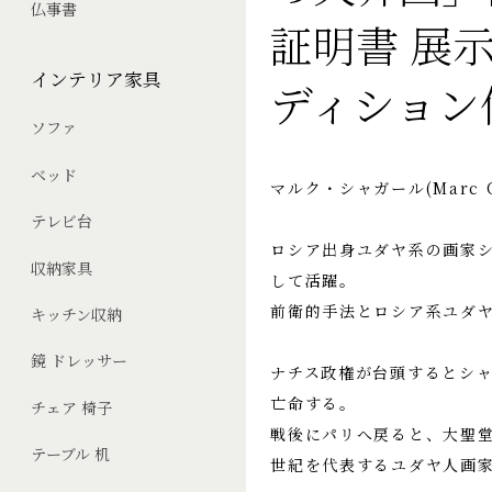
仏事書
証明書 展示
インテリア家具
ディション
ソファ
ベッド
マルク・シャガール(Marc C
テレビ台
ロシア出身ユダヤ系の画家
収納家具
して活躍。
前衛的手法とロシア系ユダ
キッチン収納
鏡 ドレッサー
ナチス政権が台頭するとシャ
亡命する。
チェア 椅子
戦後にパリへ戻ると、大聖堂
テーブル 机
世紀を代表するユダヤ人画家