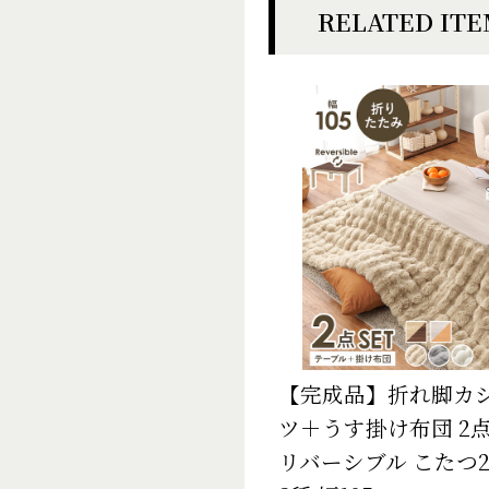
RELATED IT
【完成品】折れ脚カ
ツ＋うす掛け布団 2
リバーシブル こたつ