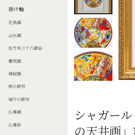
掛け軸
花鳥画
山水画
佐竹本三十六歌仙
慶祝画
縁起画
桃の節句
端午の節句
シャガール
仏事画
仏事掛
の天井画」