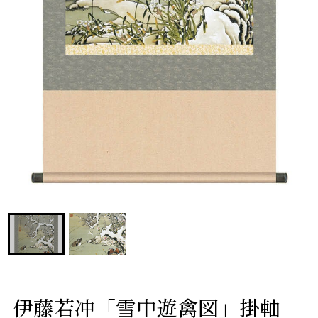
伊藤若冲「雪中遊禽図」掛軸