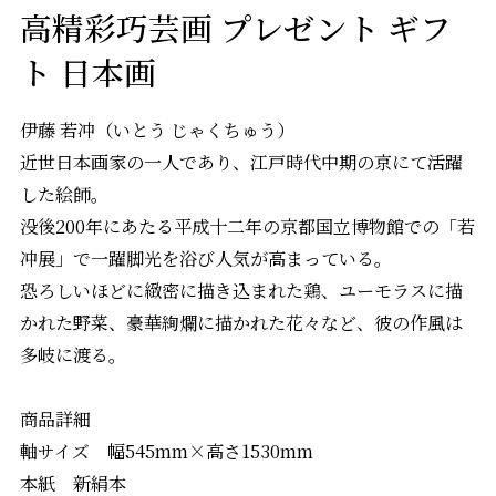
高精彩巧芸画 プレゼント ギフ
ト 日本画
伊藤 若冲（いとう じゃくちゅう）
近世日本画家の一人であり、江戸時代中期の京にて活躍
した絵師。
没後200年にあたる平成十二年の京都国立博物館での「若
冲展」で一躍脚光を浴び人気が高まっている。
恐ろしいほどに緻密に描き込まれた鶏、ユーモラスに描
かれた野菜、豪華絢爛に描かれた花々など、彼の作風は
多岐に渡る。
商品詳細
軸サイズ 幅545mm×高さ1530mm
本紙 新絹本