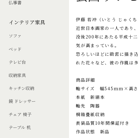
仏事書
伊藤 若冲（いとう じゃく
インテリア家具
近世日本画家の一人であり
ソファ
没後200年にあたる平成十
気が高まっている。
ベッド
恐ろしいほどに緻密に描き
テレビ台
れた花々など、彼の作風は
収納家具
商品詳細
キッチン収納
軸サイズ 幅545mm×高さ
本紙 新絹本
鏡 ドレッサー
軸先 陶器
桐箱畳紙収納
チェア 椅子
表装品質10年間保証付き
テーブル 机
作品状態 新品