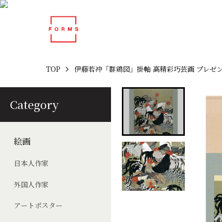
TOP
伊藤若冲「群鶏図」掛軸 高精彩巧芸画 プレゼン
Category
絵画
日本人作家
外国人作家
アートポスター