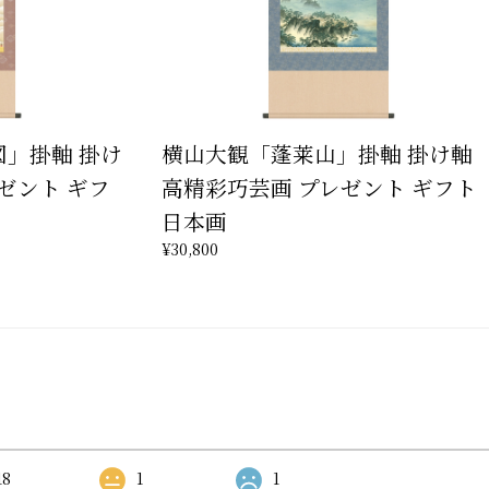
」掛軸 掛け
横山大観「蓬莱山」掛軸 掛け軸
ゼント ギフ
高精彩巧芸画 プレゼント ギフト
日本画
¥30,800
18
1
1