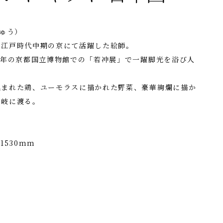
ちゅう）
、江戸時代中期の京にて活躍した絵師。
二年の京都国立博物館での「若冲展」で一躍脚光を浴び人
込まれた鶏、ユーモラスに描かれた野菜、豪華絢爛に描か
多岐に渡る。
1530mm