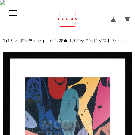
TOP
アンディ ウォーホル 絵画「ダイヤモンド ダスト シューズ(ライラック ブルー グリーン) ,1980」展示用フック付ポスター ポップアート Andy Warhol