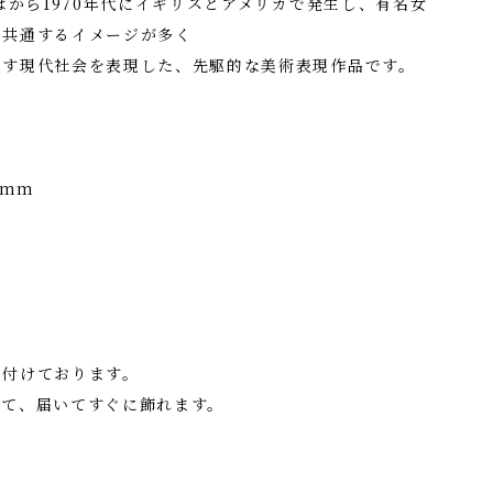
ばから1970年代にイギリスとアメリカで発生し、有名女
に共通するイメージが多く
返す現代社会を表現した、先駆的な美術表現作品です。
5mm
を付けております。
して、届いてすぐに飾れます。