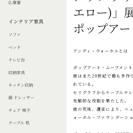
仏事書
エロー)」
インテリア家具
ポップアート 
ソファ
ベッド
アンディ・ウォーホルとは
テレビ台
ポップアート・ムーブメン
収納家具
彼はまた20世紀で最も多作
れている。
キッチン収納
セリグラフからケーブルテ
鏡 ドレッサー
先駆的な役割を果たした。
彼の死後、遺言により、ニ
チェア 椅子
ォーホル・ファウンデーシ
テーブル 机