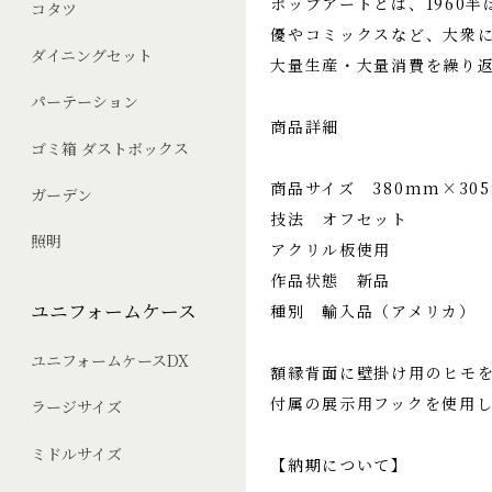
ポップアートとは、1960半
コタツ
優やコミックスなど、大衆
ダイニングセット
大量生産・大量消費を繰り
パーテーション
商品詳細
ゴミ箱 ダストボックス
商品サイズ 380mm×30
ガーデン
技法 オフセット
照明
アクリル板使用
作品状態 新品
ユニフォームケース
種別 輸入品（アメリカ）
ユニフォームケースDX
額縁背面に壁掛け用のヒモ
付属の展示用フックを使用
ラージサイズ
ミドルサイズ
【納期について】