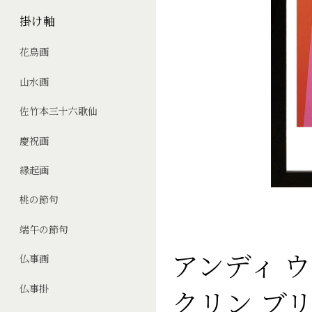
掛け軸
花鳥画
山水画
佐竹本三十六歌仙
慶祝画
縁起画
桃の節句
端午の節句
アンディ 
仏事画
仏事掛
クリン ブリッ