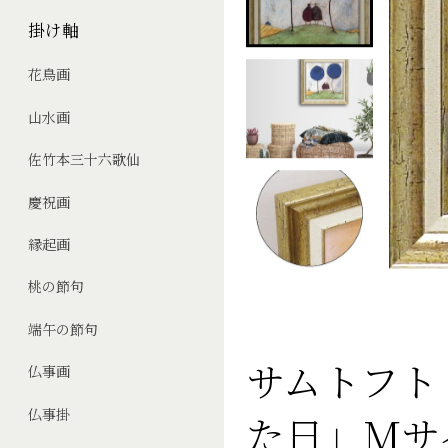
掛け軸
花鳥画
山水画
佐竹本三十六歌仙
慶祝画
縁起画
桃の節句
端午の節句
サムトフト
仏事画
仏事掛
た日」Mサ