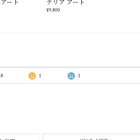
 アート
テリア アート
¥9,800
18
1
1