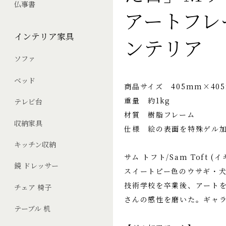
仏事書
アートフレ
インテリア家具
ンテリア
ソファ
ベッド
商品サイズ 405mm×40
重量 約1kg
テレビ台
材質 樹脂フレーム
収納家具
仕様 絵の表面を特殊ゲル
キッチン収納
サム トフト/Sam Toft 
鏡 ドレッサー
スイートピー色のウサギ・
技術学校を卒業後、アートを
チェア 椅子
さんの感性を磨いた。ギャ
テーブル 机