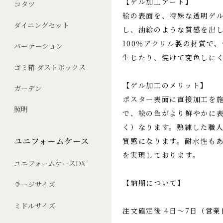
【ゲル加工アート】
コタツ
絵の表面を、特殊な透明ゲ
ダイニングセット
し、油絵のような質感を出
100％アクリル製の材質で
パーテーション
生じたり、焼けて変色しに
ゴミ箱 ダストボックス
【ゲル加工のメリット】
ガーデン
ポスター表面に直接加工を
照明
で、絵の色がより鮮やかに
く）なります。熟練した職
ユニフォームケース
質感になります。耐水性も
を実現しております。
ユニフォームケースDX
【納期について】
ラージサイズ
ミドルサイズ
注文確定後 4日〜7日（営