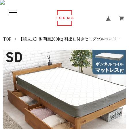
TOP
【組立式】耐荷重200kg 引出し付きセミダブルベッド すのこフレーム ボンネルコイルマットレスセット 3色展開 一人暮らし ワンルーム 幅123cm