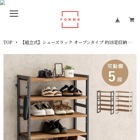
TOP
【組立式】シューズラック オープンタイプ 約18足収納 可動棚5段 フック付き インテリア 2色展開 幅65cm