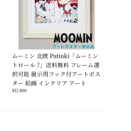
ムーミン 北欧 Putinki「ムーミン
トロール 7」送料無料 フレーム選
ス
択可能 展示用フック付アートポス
ター 絵画 インテリア アート
¥12,800