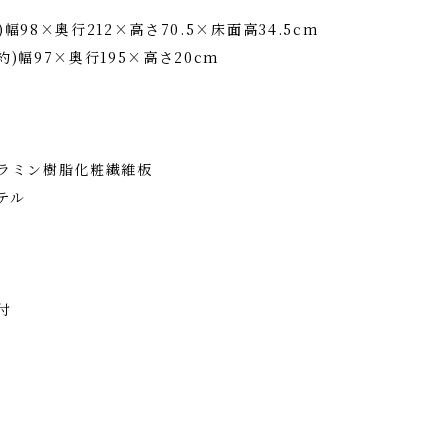
幅98×奥行212×高さ70.5×床面高34.5cm
)幅97×奥行195×高さ20cm
メラミン樹脂化粧繊維板
テル
付