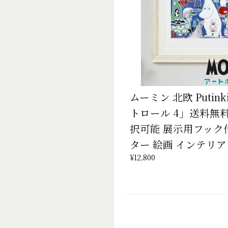
ムーミン 北欧 Putin
トロール 4」送料無
択可能 展示用フック
ター 絵画 インテリア
¥12,800