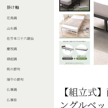
掛け軸
花鳥画
山水画
佐竹本三十六歌仙
慶祝画
縁起画
桃の節句
端午の節句
【組立式】耐
仏事画
仏事掛
ングルベッ