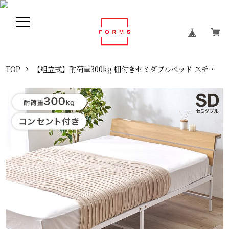
TOP
【組立式】耐荷重300kg 棚付きセミダブルベッド スチールフレーム ポケットコイルマットレスセット 2色展開 一人暮らし ワンルーム 幅121cm