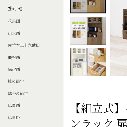
掛け軸
花鳥画
山水画
佐竹本三十六歌仙
慶祝画
縁起画
桃の節句
端午の節句
【組立式】
仏事画
仏事掛
ンラック 