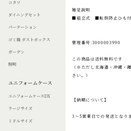
コタツ
補足説明
ダイニングセット
■組立式 ■転倒防止ひも
パーテーション
ゴミ箱 ダストボックス
管理番号:3000003990
ガーデン
この商品は送料無料です
照明
（※ただし北海道・沖縄・
さい。）
ユニフォームケース
ユニフォームケースDX
【納期について】
ラージサイズ
3～5営業日での発送となり
ミドルサイズ