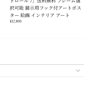
トロール 7」送料無料 フレーム選
ス
択可能 展示用フック付アートポス
ター 絵画 インテリア アート
¥12,800