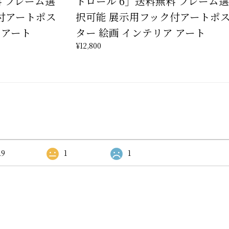
料 フレーム選
トロール 6」送料無料 フレーム選
付アートポス
択可能 展示用フック付アートポ
 アート
ター 絵画 インテリア アート
¥12,800
19
1
1