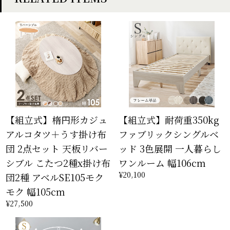
【組立式】楕円形カジュ
【組立式】耐荷重350kg
アルコタツ＋うす掛け布
ファブリックシングルベ
団 2点セット 天板リバー
ッド 3色展開 一人暮らし
シブル こたつ2種x掛け布
ワンルーム 幅106cm
¥20,100
団2種 アベルSE105モク
モク 幅105cm
¥27,500