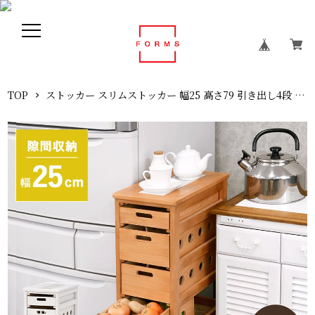
TOP
ストッカー スリムストッカー 幅25 高さ79 引き出し4段 収納ボックス キッチンラック キッチンストッカー すき間収納 隙間収納 スリム 棚