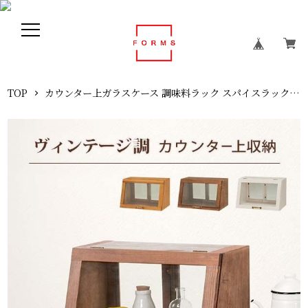
TOP
カウンター上ガラスケース 調味料ラック スパイスラック キッチンラック キッチン収納 調味料棚 アンティーク調 北欧 おしゃれ 幅40cm