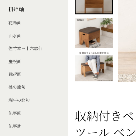
掛け軸
花鳥画
山水画
佐竹本三十六歌仙
慶祝画
縁起画
桃の節句
端午の節句
収納付きベ
仏事画
仏事掛
ツール ベ