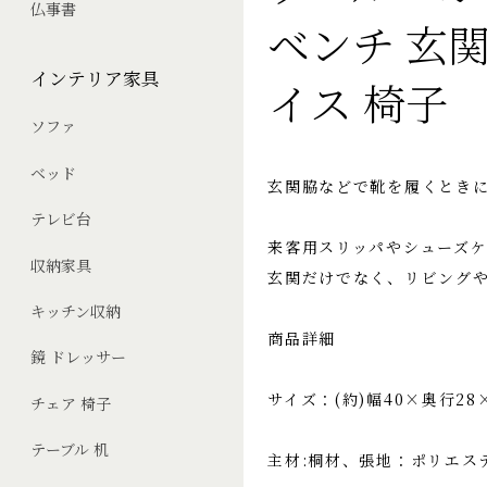
仏事書
ベンチ 玄関
インテリア家具
イス 椅子
ソファ
ベッド
玄関脇などで靴を履くとき
テレビ台
来客用スリッパやシューズ
収納家具
玄関だけでなく、リビング
キッチン収納
商品詳細
鏡 ドレッサー
サイズ：(約)幅40×奥行28
チェア 椅子
テーブル 机
主材:桐材、張地：ポリエス