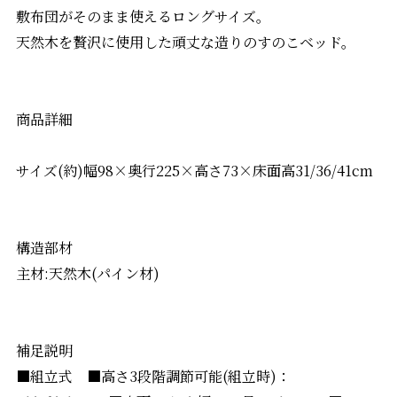
敷布団がそのまま使えるロングサイズ。
天然木を贅沢に使用した頑丈な造りのすのこベッド。
商品詳細
サイズ(約)幅98×奥行225×高さ73×床面高31/36/41cm
構造部材
主材:天然木(パイン材)
補足説明
■組立式 ■高さ3段階調節可能(組立時)：