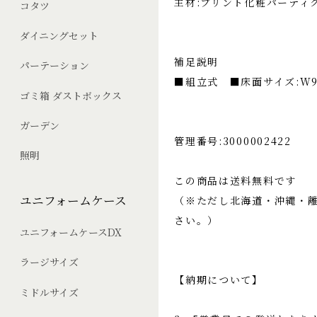
主材:プリント化粧パーティク
コタツ
ダイニングセット
補足説明
パーテーション
■組立式 ■床面サイズ:W93
ゴミ箱 ダストボックス
ガーデン
管理番号:3000002422
照明
この商品は送料無料です
ユニフォームケース
（※ただし北海道・沖縄・
さい。）
ユニフォームケースDX
ラージサイズ
【納期について】
ミドルサイズ