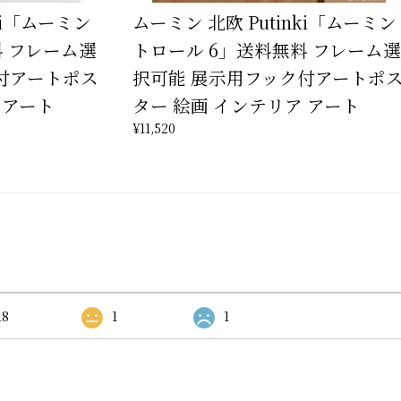
ki「ムーミン
ムーミン 北欧 Putinki「ムーミン
料 フレーム選
トロール 6」送料無料 フレーム選
付アートポス
択可能 展示用フック付アートポ
 アート
ター 絵画 インテリア アート
¥11,520
18
1
1