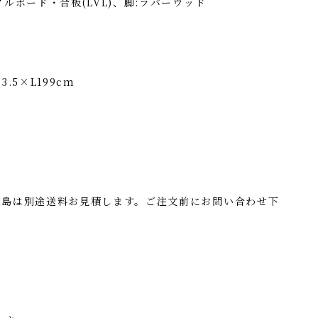
ルボード・合板(LVL)、脚:ラバーウッド
.5×L199cm
離島は別途送料お見積します。ご注文前にお問い合わせ下