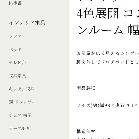
仏事書
4色展開 コ
インテリア家具
ンルーム 幅
ソファ
ベッド
お部屋が広く見えるシンプ
脚を外してフロアベッドと
テレビ台
収納家具
商品詳細
キッチン収納
鏡 ドレッサー
サイズ(約)幅98×奥行201×
チェア 椅子
テーブル 机
構造部材