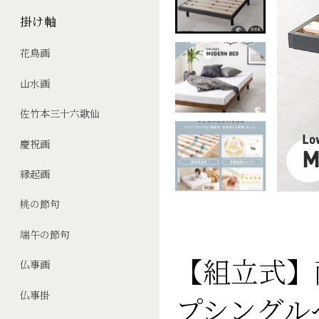
掛け軸
花鳥画
山水画
佐竹本三十六歌仙
慶祝画
縁起画
桃の節句
端午の節句
【組立式】耐
仏事画
仏事掛
プシングル