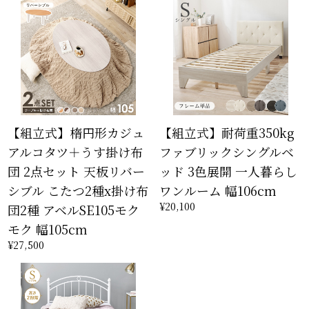
【組立式】楕円形カジュ
【組立式】耐荷重350kg
アルコタツ＋うす掛け布
ファブリックシングルベ
団 2点セット 天板リバー
ッド 3色展開 一人暮らし
シブル こたつ2種x掛け布
ワンルーム 幅106cm
¥20,100
団2種 アベルSE105モク
モク 幅105cm
¥27,500