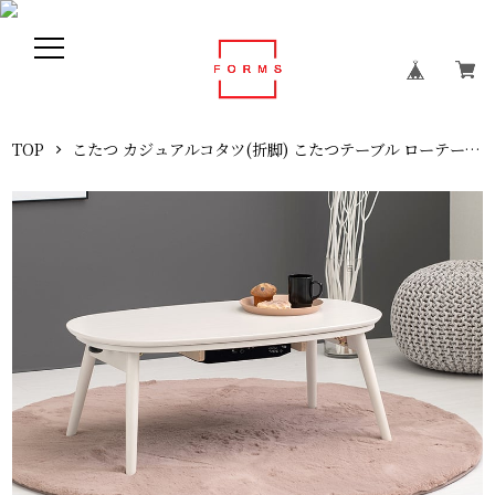
TOP
こたつ カジュアルコタツ(折脚) こたつテーブル ローテーブル リビングテーブル スタイリッシュ 一人暮らし 幅90cm