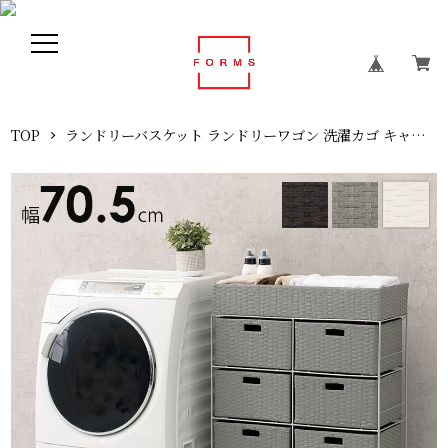
TOP
ランドリーバスケット ランドリーワゴン 洗濯カゴ キャスター付 新生活 一人暮らし【幅70.5】【奥行30.5】【高さ99.5】