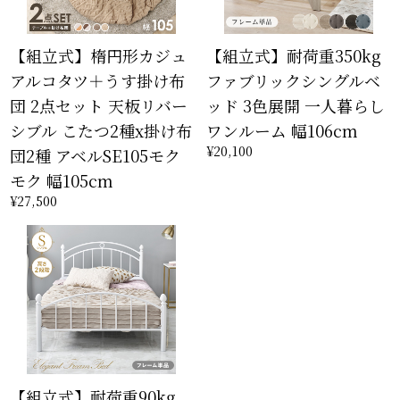
【組立式】楕円形カジュ
【組立式】耐荷重350kg
アルコタツ＋うす掛け布
ファブリックシングルベ
団 2点セット 天板リバー
ッド 3色展開 一人暮らし
シブル こたつ2種x掛け布
ワンルーム 幅106cm
¥20,100
団2種 アベルSE105モク
モク 幅105cm
¥27,500
【組立式】耐荷重90kg