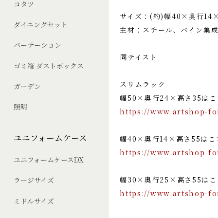
コタツ
サイズ：(約)幅40×奥行14
ダイニングセット
主材：スチール、パイン集
パーテーション
同テイスト
ゴミ箱 ダストボックス
スリムラック
ガーデン
幅50×奥行24×高さ35は
照明
https://www.artshop-f
ユニフォームケース
幅40×奥行14×高さ55は
https://www.artshop-f
ユニフォームケースDX
幅30×奥行25×高さ55は
ラージサイズ
https://www.artshop-f
ミドルサイズ