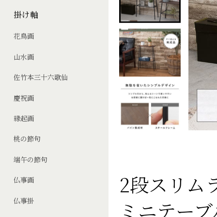
掛け軸
花鳥画
山水画
佐竹本三十六歌仙
慶祝画
縁起画
桃の節句
端午の節句
2段スリム
仏事画
仏事掛
ミニテーブ