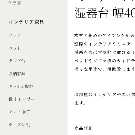
仏事書
湿器台 幅40
インテリア家具
ソファ
木材と細めのアイアンを組
壁際のインテリアやミニテ
ベッド
場所を選ばず気軽に置ける
ベッドやソファ横のサイド
テレビ台
様々な用途で、活躍致しま
収納家具
キッチン収納
お部屋のインテリアや雰囲
鏡 ドレッサー
ます。
チェア 椅子
テーブル 机
商品詳細