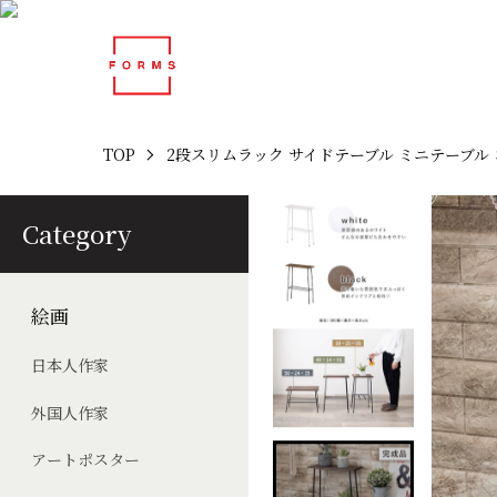
TOP
2段スリムラック サイドテーブル ミニテーブル コ
Category
絵画
日本人作家
外国人作家
アートポスター